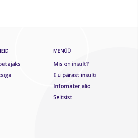
EID
MENÜÜ
oetajaks
Mis on insult?
tsiga
Elu pärast insulti
Infomaterjalid
Seltsist