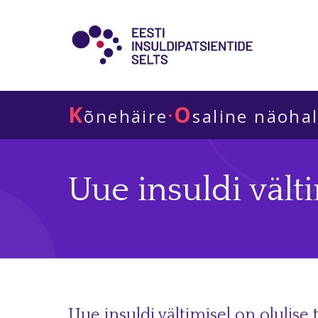
K
O
·
õnehäire
saline näoha
Uue insuldi vält
Uue insuldi vältimisel on olulise 