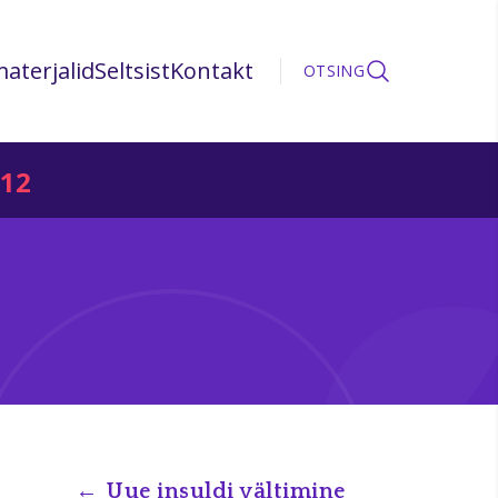
aterjalid
Seltsist
Kontakt
OTSING
12
Uue insuldi vältimine