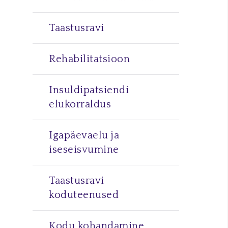
Taastusravi
Rehabilitatsioon
Insuldipatsiendi
elukorraldus
Igapäevaelu ja
iseseisvumine
Taastusravi
koduteenused
Kodu kohandamine