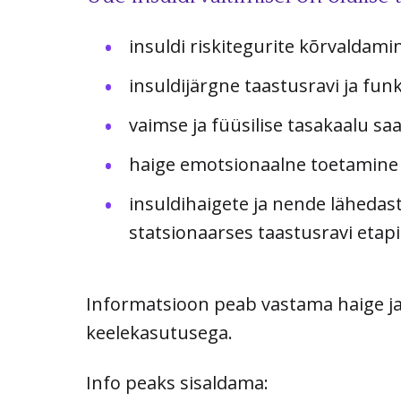
insuldi riskitegurite kõrvaldami
insuldijärgne taastusravi ja fu
vaimse ja füüsilise tasakaalu s
haige emotsionaalne toetamine
insuldihaigete ja nende läheda
statsionaarses taastusravi etapi
Informatsioon peab vastama haige ja 
keelekasutusega.
Info peaks sisaldama: