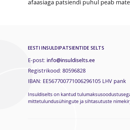
afaasiaga patsiendi puhul peab materja
EESTI INSULDIPATSIENTIDE SELTS
E-post:
info@insuldiselts.ee
Registrikood: 80596828
IBAN: EE567700771006296105 LHV pank
Insuldiselts on kantud tulumaksusoodustuseg
mittetulundusühingute ja sihtasutuste nimekirj