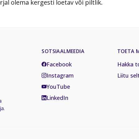
l olema kergesti loetav või piltlik.
SOTSIAALMEEDIA
TOETA M
Facebook
Hakka t
Instagram
Liitu sel
YouTube
LinkedIn
a
a.