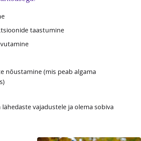
ne
nktsioonide taastumine
aavutamine
ste nõustamine (mis peab algama
s)
lähedaste vajadustele ja olema sobiva