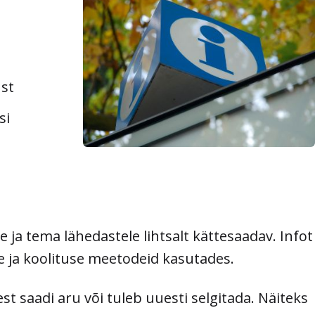
st
si
d
ja tema lähedastele lihtsalt kättesaadav. Infot
e ja koolituse meetodeid kasutades.
st saadi aru või tuleb uuesti selgitada. Näiteks