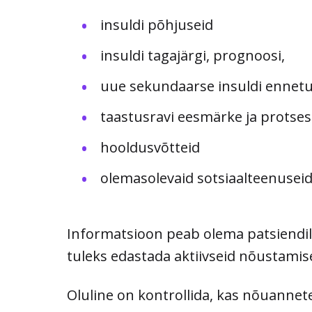
insuldi põhjuseid
insuldi tagajärgi, prognoosi,
uue sekundaarse insuldi ennetu
taastusravi eesmärke ja protses
hooldusvõtteid
olemasolevaid sotsiaalteenusei
Informatsioon peab olema patsiendile 
tuleks edastada aktiivseid nõustamis
Oluline on kontrollida, kas nõuannete