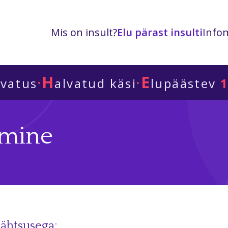
Mis on insult?
Elu pärast insulti
Infom
H
E
·
·
lvatus
alvatud käsi
lupäästev
1
imine
tähtsusega: