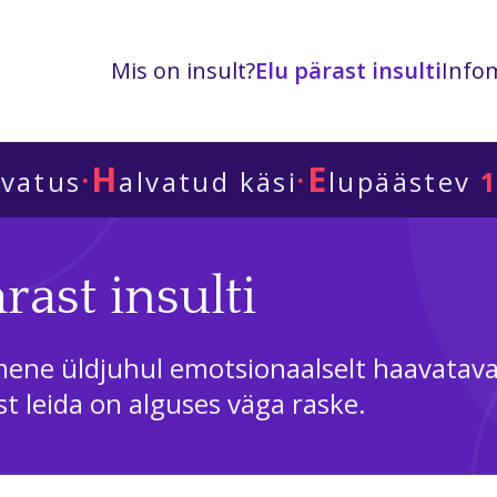
Mis on insult?
Elu pärast insulti
Infom
H
E
·
·
lvatus
alvatud käsi
lupäästev
1
rast insulti
nimene üldjuhul emotsionaalselt haavatav
t leida on alguses väga raske.