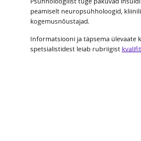
Psühholoogilist tuge pakuvad insuldi 
peamiselt neuropsühholoogid, kliinil
kogemusnõustajad.
Informatsiooni ja täpsema ülevaate k
spetsialistidest leiab rubriigist
kvalifi