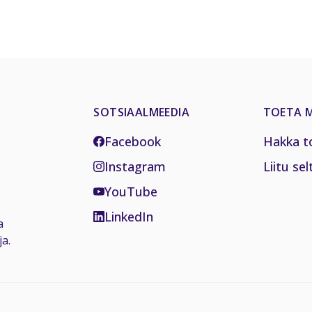
SOTSIAALMEEDIA
TOETA M
Facebook
Hakka t
Instagram
Liitu sel
YouTube
LinkedIn
a
a.