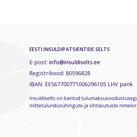
EESTI INSULDIPATSIENTIDE SELTS
E-post:
info@insuldiselts.ee
Registrikood: 80596828
IBAN: EE567700771006296105 LHV pank
Insuldiselts on kantud tulumaksusoodustuseg
mittetulundusühingute ja sihtasutuste nimekirj