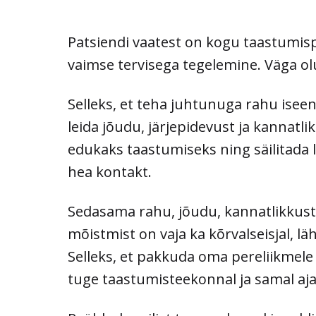
Patsiendi vaatest on kogu taastumisp
vaimse tervisega tegelemine. Väga ol
Selleks, et teha juhtunuga rahu iseen
leida jõudu, järjepidevust ja kannatli
edukaks taastumiseks ning säilitada
hea kontakt.
Sedasama rahu, jõudu, kannatlikkust
mõistmist on vaja ka kõrvalseisjal, lä
Selleks, et pakkuda oma pereliikmel
tuge taastumisteekonnal ja samal ajal