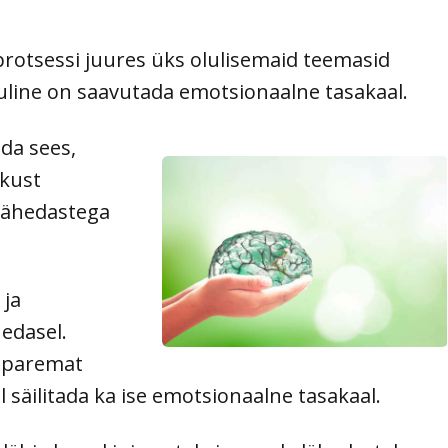
rotsessi juures üks olulisemaid teemasid
uline on saavutada emotsionaalne tasakaal.
da sees,
kkust
 lähedastega
 ja
hedasel.
e paremat
 säilitada ka ise emotsionaalne tasakaal.