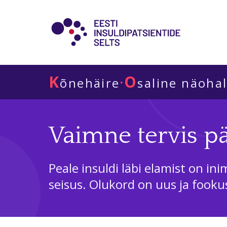
K
O
·
õnehäire
saline näoha
Vaimne tervis pä
Peale insuldi läbi elamist on i
seisus. Olukord on uus ja fookus