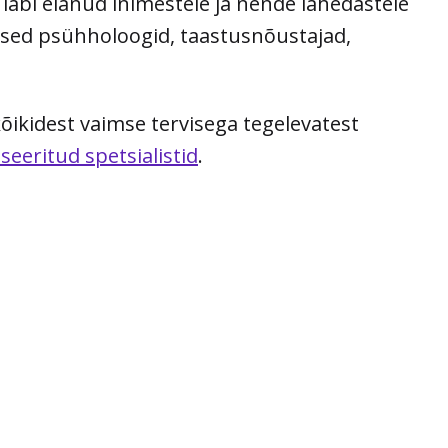
läbi elanud inimestele ja nende lähedastele
ised psühholoogid, taastusnõustajad,
õikidest vaimse tervisega tegelevatest
tseeritud spetsialistid
.