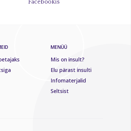
Facebookis
EID
MENÜÜ
oetajaks
Mis on insult?
tsiga
Elu pärast insulti
Infomaterjalid
Seltsist