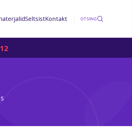
aterjalid
Seltsist
Kontakt
OTSING
12
as