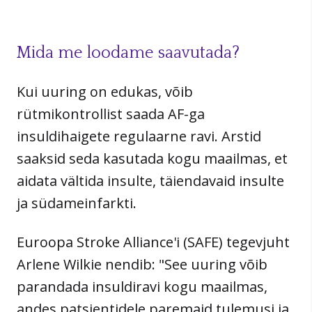
Mida me loodame saavutada?
Kui uuring on edukas, võib
rütmikontrollist saada AF-ga
insuldihaigete regulaarne ravi. Arstid
saaksid seda kasutada kogu maailmas, et
aidata vältida insulte, täiendavaid insulte
ja südameinfarkti.
Euroopa Stroke Alliance'i (SAFE) tegevjuht
Arlene Wilkie nendib: "See uuring võib
parandada insuldiravi kogu maailmas,
andes patsientidele paremaid tulemusi ja