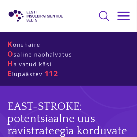
K
õnehäire
O
saline näohalvatus
H
alvatud käsi
E
112
lupäästev
EAST-STROKE:
potentsiaalne uus
ravistrateegia korduvate