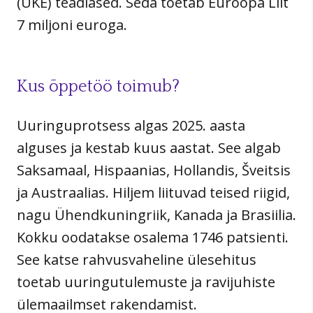
(UKE) teadlased. Seda toetab Euroopa Liit
7 ​​ miljoni euroga.
Kus õppetöö toimub?
Uuringuprotsess algas 2025. aasta
alguses ja kestab kuus aastat. See algab
Saksamaal, Hispaanias, Hollandis, Šveitsis
ja Austraalias. Hiljem liituvad teised riigid,
nagu Ühendkuningriik, Kanada ja Brasiilia.
Kokku oodatakse osalema 1746 patsienti.
See katse rahvusvaheline ülesehitus
toetab uuringutulemuste ja ravijuhiste
ülemaailmset rakendamist.