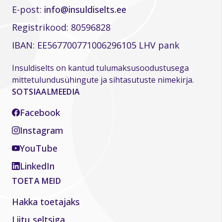
E-post:
info@insuldiselts.ee
Registrikood: 80596828
IBAN: EE567700771006296105 LHV pank
Insuldiselts on kantud tulumaksusoodustusega
mittetulundusühingute ja sihtasutuste nimekirja.
SOTSIAALMEEDIA
Facebook
Instagram
YouTube
LinkedIn
TOETA MEID
Hakka toetajaks
Liitu seltsiga