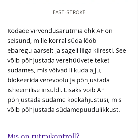
EAST-STROKE
Kodade virvendusarütmia ehk AF on
seisund, mille korral süda lööb
ebaregulaarselt ja sageli liiga kiiresti. See
võib põhjustada verehüüvete teket
südames, mis võivad liikuda ajju,
blokeerida verevoolu ja põhjustada
isheemilise insuldi. Lisaks võib AF
põhjustada südame koekahjustusi, mis
võib põhjustada südamepuudulikkust.
Mis on rütmikontroll?