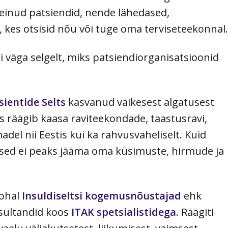
 teinud patsiendid, nende lähedased,
, kes otsisid nõu või tuge oma terviseteekonnal.
 väga selgelt, miks patsiendiorganisatsioonid
sientide Selts
kasvanud väikesest algatusest
s räägib kaasa raviteekondade, taastusravi,
el nii Eestis kui ka rahvusvaheliselt. Kuid
esed ei peaks jääma oma küsimuste, hirmude ja
kohal
Insuldiseltsi kogemusnõustajad
ehk
sultandid koos
ITAK spetsialistidega
. Räägiti