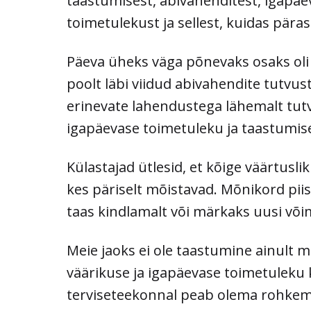
taastumisest, abivahenditest, igapäev
toimetulekust ja sellest, kuidas päras
Päeva üheks väga põnevaks osaks oli 
poolt läbi viidud abivahendite tutvus
erinevate lahendustega lähemalt tutv
igapäevase toimetuleku ja taastumis
Külastajad ütlesid, et kõige väärtusli
kes päriselt mõistavad. Mõnikord pii
taas kindlamalt või märkaks uusi võim
Meie jaoks ei ole taastumine ainult m
väärikuse ja igapäevase toimetuleku 
terviseteekonnal peab olema rohkem i