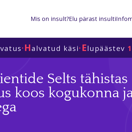
Mis on insult?
Elu pärast insulti
Infom
H
E
·
·
lvatus
alvatud käsi
lupäästev
1
ientide Selts tähistas 
us koos kogukonna j
ega