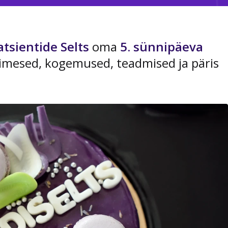
atsientide Selts
oma
5. sünnipäeva
nimesed, kogemused, teadmised ja päris