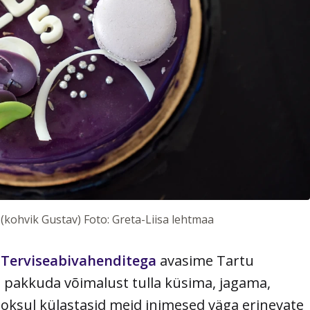
 (kohvik Gustav) Foto: Greta-Liisa lehtmaa
 Terviseabivahenditega
avasime Tartu
et pakkuda võimalust tulla küsima, jagama,
ooksul külastasid meid inimesed väga erinevate