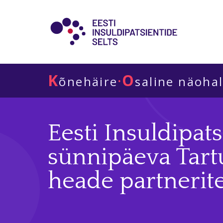
K
O
·
õnehäire
saline näoha
Eesti Insuldipats
sünnipäeva Tart
heade partnerit