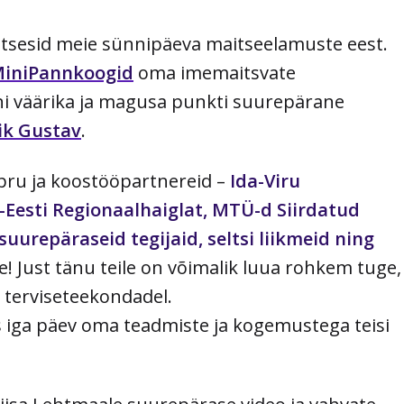
olitsesid meie sünnipäeva maitseelamuste eest.
iniPannkoogid
oma imemaitsvate
i väärika ja magusa punkti suurepärane
ik Gustav
.
pru ja koostööpartnereid –
Ida-Viru
a-Eesti Regionaalhaiglat, MTÜ-d Siirdatud
uurepäraseid tegijaid, seltsi liikmeid ning
te! Just tänu teile on võimalik luua rohkem tuge,
e terviseteekondadel.
 iga päev oma teadmiste ja kogemustega teisi