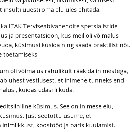
aelu väljakutsetest, liikumisest, vaimsest
t insulti uuesti oma elu üles ehitada.
ka ITAK Terviseabivahendite spetsialistide
tus ja presentatsioon, kus meil oli võimalus
uda, küsimusi küsida ning saada praktilist nõu
e toetamiseks.
kum oli võimalus rahulikult rääkida inimestega,
sab ühest vestlusest, et inimene tunneks end
alusi, kuidas edasi liikuda.
editsiiniline küsimus. See on inimese elu,
küsimus. Just seetõttu usume, et
nimlikkust, koostööd ja päris kuulamist.