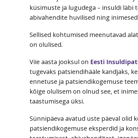
küsimuste ja lugudega – insuldi läbi
abivahendite huvilised ning inimesed
Sellised kohtumised meenutavad alati
on olulised.
Viie aasta jooksul on
Eesti Insuldipat
tugevaks patsiendihääle kandjaks, ke
ennetuse ja patsiendikogemuse teemad
kõige olulisem on olnud see, et inim
taastumisega üksi.
Sünnipäeva avatud uste päeval olid 
patsiendikogemuse eksperdid ja kon