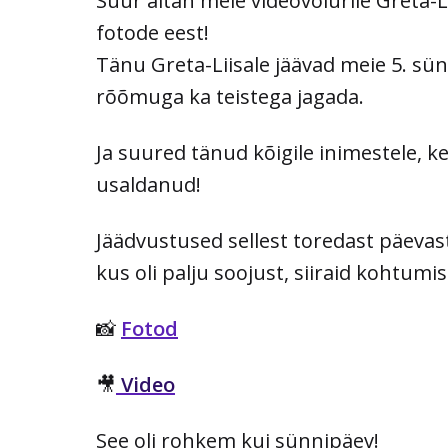
Suur aitäh meie videovõlurile Greta-
fotode eest!
Tänu Greta-Liisale jäävad meie 5. sün
rõõmuga ka teistega jagada.
Ja suured tänud kõigile inimestele, k
usaldanud!
Jäädvustused sellest toredast päevast
kus oli palju soojust, siiraid kohtumi
📸
Fotod
🎥
Video
See oli rohkem kui sünnipäev!