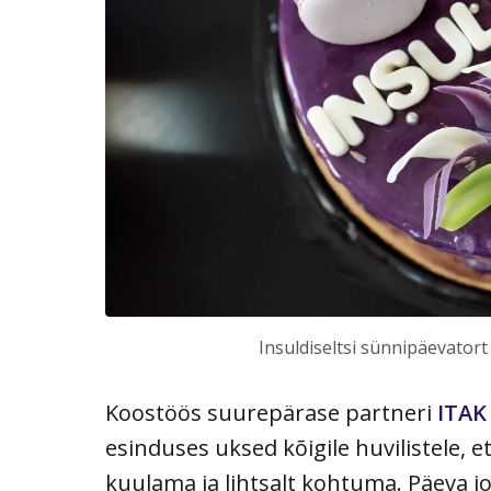
Insuldiseltsi sünnipäevatort
Koostöös suurepärase partneri
ITAK
esinduses uksed kõigile huvilistele, 
kuulama ja lihtsalt kohtuma. Päeva j