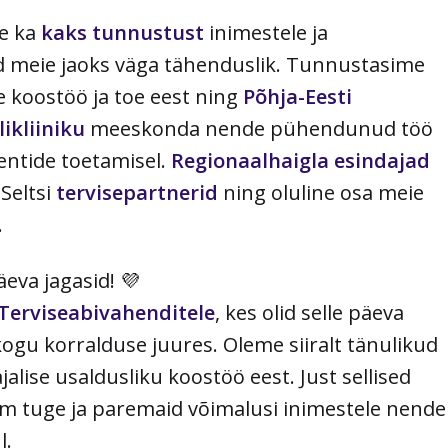
le ka
kaks tunnustust
inimestele ja
d meie jaoks väga tähenduslik. Tunnustasime
e koostöö ja toe eest ning
Põhja-Eesti
ikliiniku
meeskonda nende pühendunud töö
entide toetamisel.
Regionaalhaigla esindajad
 Seltsi
tervisepartnerid
ning oluline osa meie
.
äeva jagasid! 💜
Terviseabivahenditele
, kes olid selle päeva
ogu korralduse juures. Oleme siiralt tänulikud
alise usaldusliku koostöö eest. Just sellised
m tuge ja paremaid võimalusi inimestele nende
l.