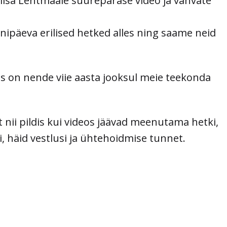
Liisa Lehtmaale suurepärase video ja vahvate
nipäeva erilised hetked alles ning saame neid
es on nende viie aasta jooksul meie teekonda
 nii pildis kui videos jäävad meenutama hetki,
si, häid vestlusi ja ühtehoidmise tunnet.