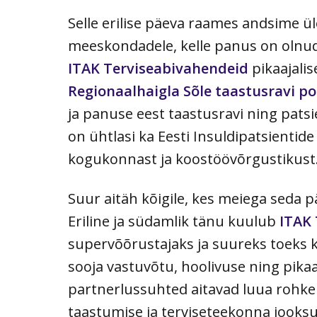
Selle erilise päeva raames andsime ü
meeskondadele, kelle panus on olnu
ITAK Terviseabivahendeid
pikaajalis
Regionaalhaigla Sõle taastusravi pol
ja panuse eest taastusravi ning patsi
on ühtlasi ka Eesti Insuldipatsientide
kogukonnast ja koostöövõrgustikust
Suur aitäh kõigile, kes meiega seda p
Eriline ja südamlik tänu kuulub
ITAK 
supervõõrustajaks ja suureks toeks k
sooja vastuvõtu, hoolivuse ning pikaaj
partnerlussuhted aitavad luua rohke
taastumise ja terviseteekonna jooksu