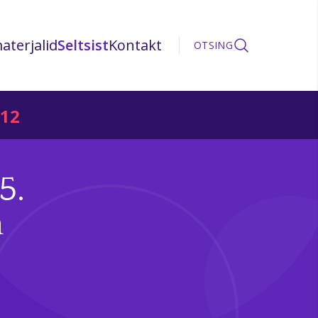
aterjalid
Seltsist
Kontakt
OTSING
12
5.
a