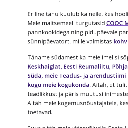
Eriline tänu kuulub ka neile, kes ho
Meie maitsemeeli turgutasid
COOC M
pannkookidega ning pidupäevale pan
sünnipäevatort, mille valmistas
kohv
Täname südamest ka meie imelisi sõ
Keskhaiglat, Eesti Reumaliitu, Põhj
Süda, meie Teadus- ja arendustiimi s
kogu meie kogukonda.
Aitäh, et tuli
teadlikkust ja päris muutusi inimest
Aitäh meie kogemusnõustajatele, kes
toetavad.