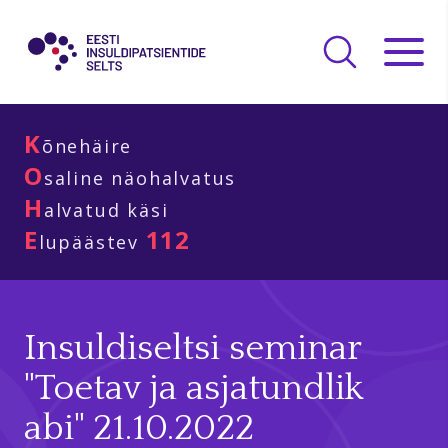
K
õnehäire
O
saline näohalvatus
H
alvatud käsi
E
112
lupäästev
Insuldiseltsi seminar
"Toetav ja asjatundlik
abi" 21.10.2022