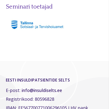
Seminari toetajad
EESTI INSULDIPATSIENTIDE SELTS
E-post:
info@insuldiselts.ee
Registrikood: 80596828
IBAN: EE567700771006296105 LHV pank