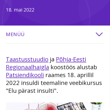
18. mai 2022
MENÜÜ
Taastusstuudio
ja
Põhja-Eesti
Regionaalhaigla
koostöös alustab
Patsiendikooli
raames 18. aprillil
2022 insuldi teemaline veebikursus
"Elu pärast insulti".