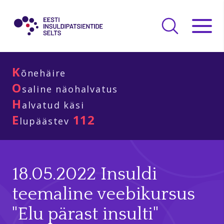
K
õnehäire
O
saline näohalvatus
H
alvatud käsi
E
112
lupäästev
18.05.2022 Insuldi
teemaline veebikursus
"Elu pärast insulti"