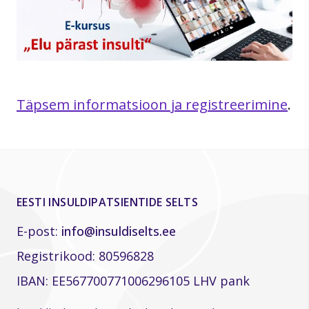
Täpsem informatsioon ja registreerimine
.
EESTI INSULDIPATSIENTIDE SELTS
E-post:
info@insuldiselts.ee
Registrikood: 80596828
IBAN: EE567700771006296105 LHV pank