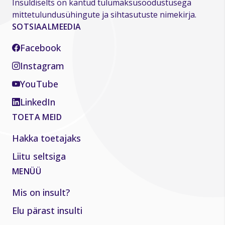
Insuldiselts on kantud tulumaksusoodustusega
mittetulundusühingute ja sihtasutuste nimekirja.
SOTSIAALMEEDIA
Facebook
Instagram
YouTube
LinkedIn
TOETA MEID
Hakka toetajaks
Liitu seltsiga
MENÜÜ
Mis on insult?
Elu pärast insulti