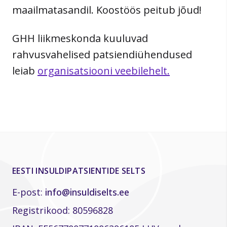
maailmatasandil. Koostöös peitub jõud!
GHH liikmeskonda kuuluvad
rahvusvahelised patsiendiühendused
leiab
organisatsiooni
veebilehelt.
EESTI INSULDIPATSIENTIDE SELTS
E-post:
info@insuldiselts.ee
Registrikood: 80596828