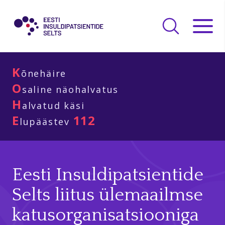
K
õnehäire
O
saline näohalvatus
H
alvatud käsi
E
112
lupäästev
Eesti Insuldipatsientide
Selts liitus ülemaailmse
katusorganisatsiooniga