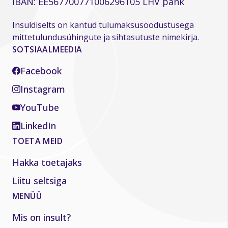
IBAN: EE567700771006296105 LHV pank
Insuldiselts on kantud tulumaksusoodustusega
mittetulundusühingute ja sihtasutuste nimekirja.
SOTSIAALMEEDIA
Facebook
Instagram
YouTube
LinkedIn
TOETA MEID
Hakka toetajaks
Liitu seltsiga
MENÜÜ
Mis on insult?